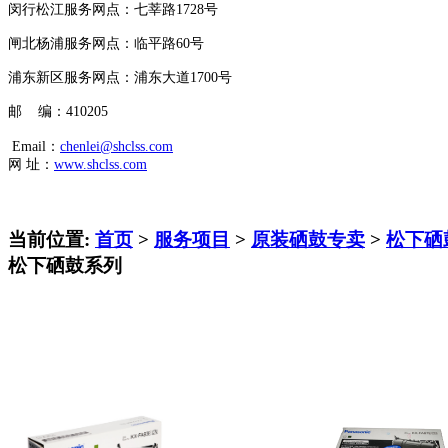
闵行松江服务网点：七莘路1728号
闸北杨浦服务网点：临平路60号
浦东新区服务网点：浦东大道1700号
邮 编：410205
Email：
chenlei@shclss.com
网 址：
www.shclss.com
当前位置:
首页
>
服务项目
>
原装硒鼓专卖
>
松下硒
松下硒鼓系列